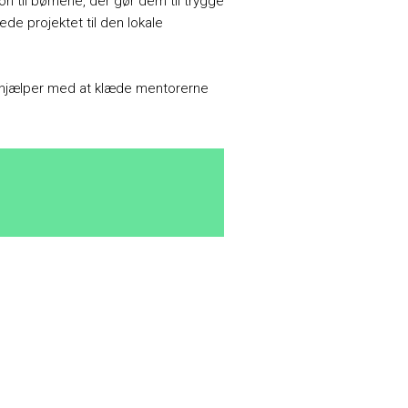
ion til børnene, der gør dem til trygge
rede projektet til den lokale
t hjælper med at klæde mentorerne