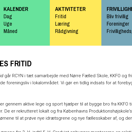
Gå til
KALENDER
AKTIVITETER
FRIVILLIG
hovedindhold
Dag
Fritid
Bliv frivillig
Uge
Læring
Foreninger
Måned
Rådgivning
Frivillighed
S FRITID
id
går RCYN i tæt samarbejde med Nørre Fælled Skole, KKFO og frit
sunde foreningsliv i lokalområdet. Vi gør en tidlig indsats for at fo
gennem aktive lege og sport hjælper til at bygge bro fra KKFO til 
ger. De er rekrutteret lokalt og fra Københavns Produktionshøjsk
børnene til at prøve nye idrætsgrene og nye fællesskaber af, og dem