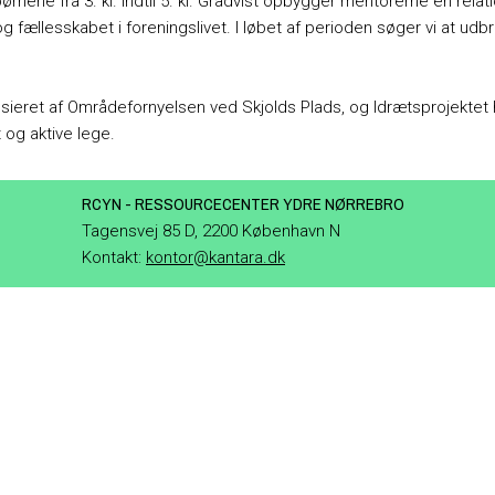
ørnene fra 3. kl. indtil 5. kl. Gradvist opbygger mentorerne en relat
l og fællesskabet i foreningslivet. I løbet af perioden søger vi at udb
sieret af Områdefornyelsen ved Skjolds Plads, og Idrætsprojekte
t og aktive lege.
RCYN - RESSOURCECENTER YDRE NØRREBRO
Tagensvej 85 D, 2200 København N
Kontakt:
kontor@kantara.dk