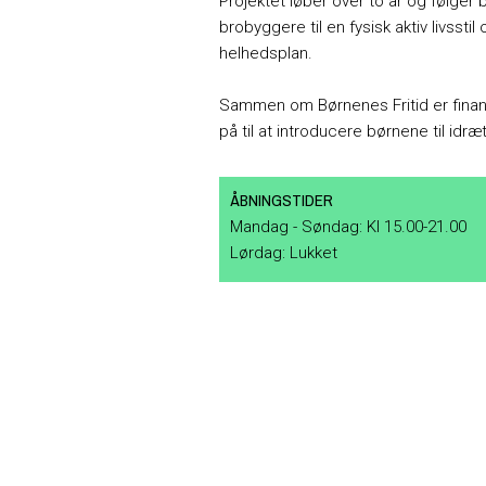
Projektet løber over to år og følger b
brobyggere til en fysisk aktiv livssti
helhedsplan.
Sammen om Børnenes Fritid er finan
på til at introducere børnene til idræ
ÅBNINGSTIDER
Mandag - Søndag: Kl 15.00-21.00
Lørdag: Lukket