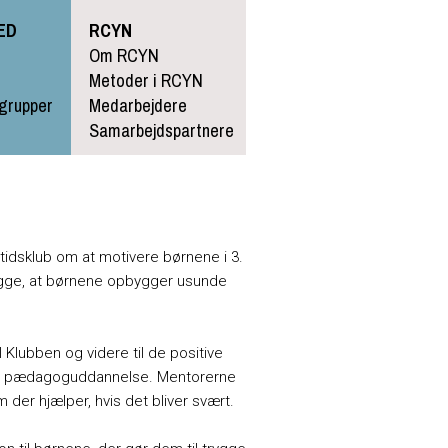
HED
RCYN
Om RCYN
Metoder i RCYN
sgrupper
Medarbejdere
Samarbejdspartnere
idsklub om at motivere børnene i 3.
rebygge, at børnene opbygger usunde
Klubben og videre til de positive
ole's pædagoguddannelse. Mentorerne
 der hjælper, hvis det bliver svært.