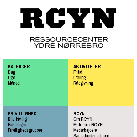
Gå til
hovedindhold
KALENDER
AKTIVITETER
Dag
Fritid
Uge
Læring
Måned
Rådgivning
FRIVILLIGHED
RCYN
Bliv frivillig
Om RCYN
Foreninger
Metoder i RCYN
Frivillighedsgrupper
Medarbejdere
Samarbejdspartnere