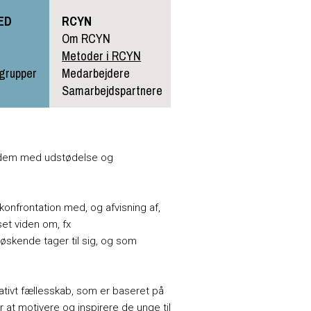
HED
RCYN
Om RCYN
Metoder i RCYN
sgrupper
Medarbejdere
Samarbejdspartnere
r dem med udstødelse og
konfrontation med, og afvisning af,
et viden om, fx
øskende tager til sig, og som
ativt fællesskab, som er baseret på
r at motivere og inspirere de unge til