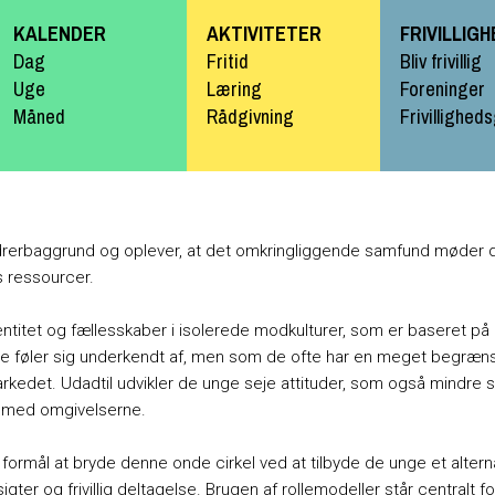
Gå til
KALENDER
AKTIVITETER
FRIVILLIG
hovedindhold
Dag
Fritid
Bliv frivillig
Uge
Læring
Foreninger
Måned
Rådgivning
Frivillighed
ndrerbaggrund og oplever, at det omkringliggende samfund møde
s ressourcer.
entitet og fællesskaber i isolerede modkulturer, som er baseret på 
e føler sig underkendt af, men som de ofte har en meget begræns
det. Udadtil udvikler de unge seje attituder, som også mindre s
il med omgivelserne.
ormål at bryde denne onde cirkel ved at tilbyde de unge et altern
gter og frivillig deltagelse. Brugen af rollemodeller står centralt fo