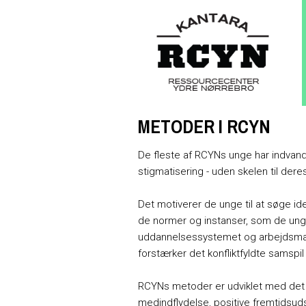
METODER I RCYN
De fleste af RCYNs unge har indva
stigmatisering - uden skelen til dere
Det motiverer de unge til at søge id
de normer og instanser, som de ung
uddannelsessystemet og arbejdsmarke
forstærker det konfliktfyldte samsp
RCYNs metoder er udviklet med det f
medindflydelse, positive fremtidsudsi