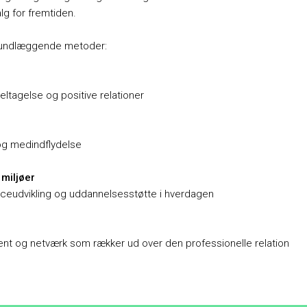
lg for fremtiden.
grundlæggende metoder:
else og positive relationer
medindflydelse
iljøer
kling og uddannelsesstøtte i hverdagen
etværk som rækker ud over den professionelle relation