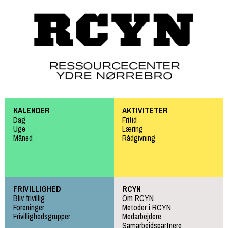
Gå til
hovedindhold
KALENDER
AKTIVITETER
Dag
Fritid
Uge
Læring
Måned
Rådgivning
FRIVILLIGHED
RCYN
Bliv frivillig
Om RCYN
Foreninger
Metoder i RCYN
Frivillighedsgrupper
Medarbejdere
Samarbejdspartnere