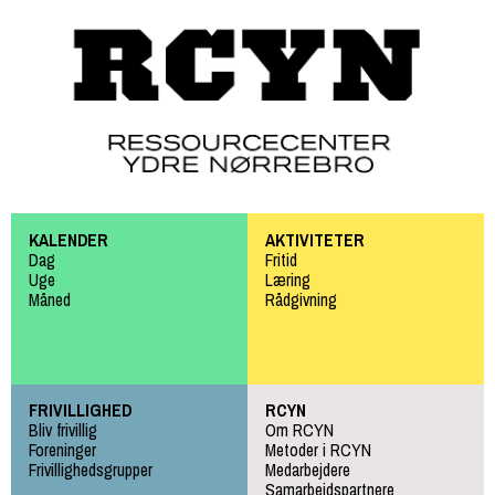
Gå til
hovedindhold
KALENDER
AKTIVITETER
Dag
Fritid
Uge
Læring
Måned
Rådgivning
FRIVILLIGHED
RCYN
Bliv frivillig
Om RCYN
Foreninger
Metoder i RCYN
Frivillighedsgrupper
Medarbejdere
Samarbejdspartnere