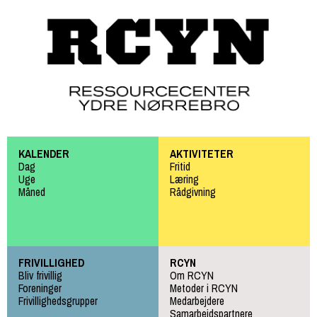
Gå til
hovedindhold
KALENDER
AKTIVITETER
Dag
Fritid
Uge
Læring
Måned
Rådgivning
FRIVILLIGHED
RCYN
Bliv frivillig
Om RCYN
Foreninger
Metoder i RCYN
Frivillighedsgrupper
Medarbejdere
Samarbejdspartnere